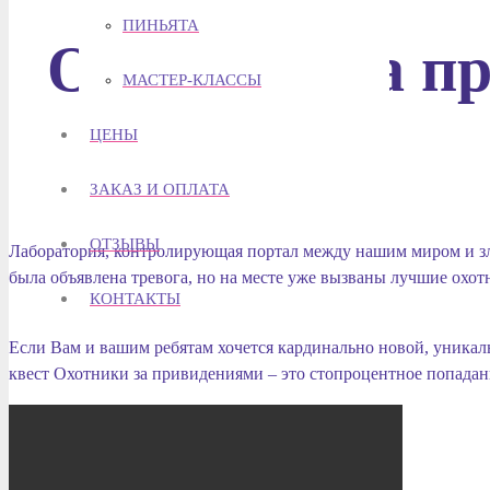
ПИНЬЯТА
Охотники за п
МАСТЕР-КЛАССЫ
ЦЕНЫ
ЗАКАЗ И ОПЛАТА
ОТЗЫВЫ
Лаборатория, контролирующая портал между нашим миром и зл
была объявлена ​​тревога, но на месте уже вызваны лучшие ох
КОНТАКТЫ
⠀
Если Вам и вашим ребятам хочется кардинально новой, уника
квест Охотники за привидениями – это стопроцентное попадан