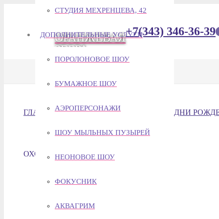
СТУДИЯ МЕХРЕНЦЕВА, 42
+7(343) 346-36-39
ДОПОЛНИТЕЛЬНЫЕ УСЛУГИ
ОРАНЖЕВАЯ
ЗЕБРА
ПОРОЛОНОВОЕ ШОУ
БУМАЖНОЕ ШОУ
АЭРОПЕРСОНАЖИ
ГЛАВНАЯ
ПРАЗДНИКИ
ПРОГРАММЫ НА ДНИ РОЖД
ШОУ МЫЛЬНЫХ ПУЗЫРЕЙ
ОХОТНИКИ ЗА ПРИВИДЕНИЯМИ
НЕОНОВОЕ ШОУ
ФОКУСНИК
АКВАГРИМ