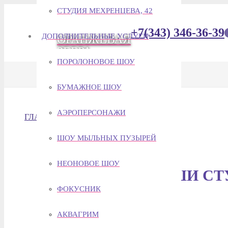
СТУДИЯ МЕХРЕНЦЕВА, 42
+7(343) 346-36-39
ДОПОЛНИТЕЛЬНЫЕ УСЛУГИ
ОРАНЖЕВАЯ
ЗЕБРА
ПОРОЛОНОВОЕ ШОУ
БУМАЖНОЕ ШОУ
АЭРОПЕРСОНАЖИ
ГЛАВНАЯ
НАШИ СТУДИИ
ШОУ МЫЛЬНЫХ ПУЗЫРЕЙ
НЕОНОВОЕ ШОУ
НАШИ СТ
ФОКУСНИК
АКВАГРИМ